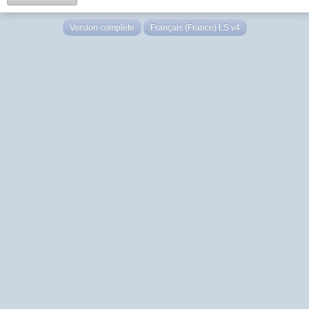
Version complète
Français (France) LS v4