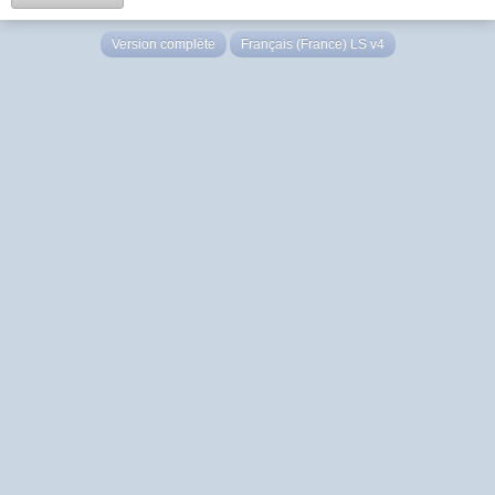
Version complète
Français (France) LS v4