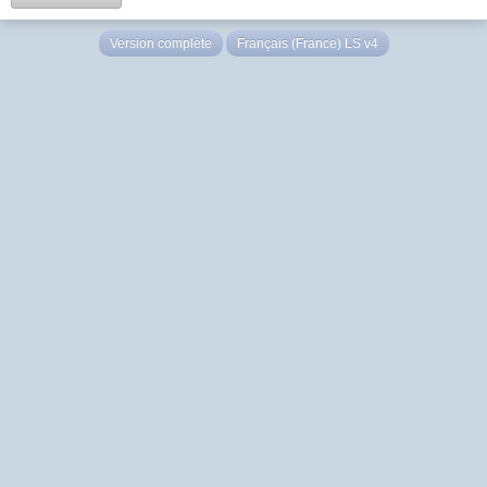
Version complète
Français (France) LS v4