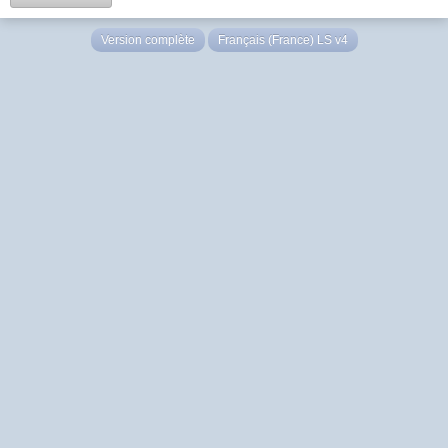
Version complète
Français (France) LS v4