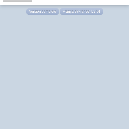
Version complète
Français (France) LS v4