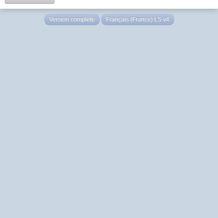
Version complète
Français (France) LS v4