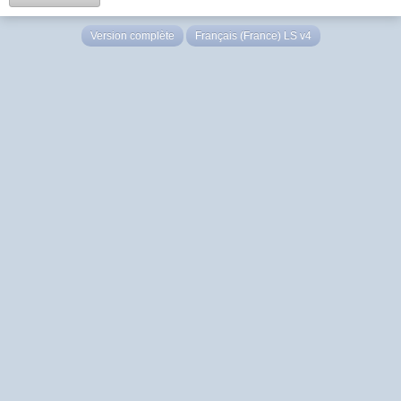
Version complète
Français (France) LS v4