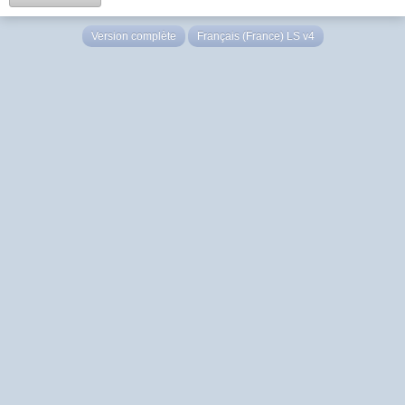
Version complète
Français (France) LS v4