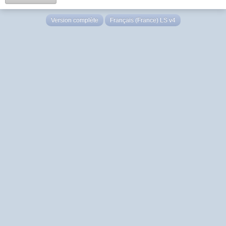
Version complète
Français (France) LS v4