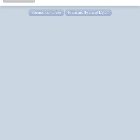
Version complète
Français (France) LS v4