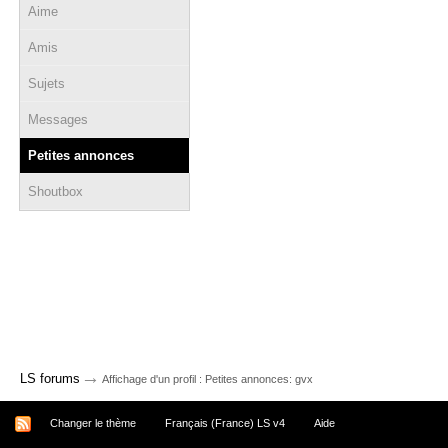
Aime
Amis
Sujets
Messages
Petites annonces
Shoutbox
→
LS forums
Affichage d'un profil : Petites annonces: gvx
Changer le thème
Français (France) LS v4
Aide