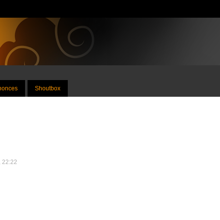
nnonces
Shoutbox
, 22:22