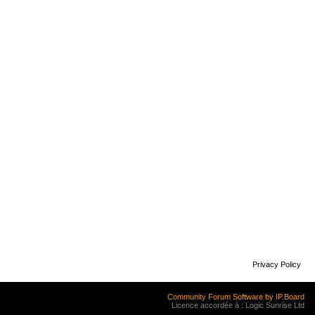
Privacy Policy
Community Forum Software by IP.Board
Licence accordée à : Logic Sunrise Ltd