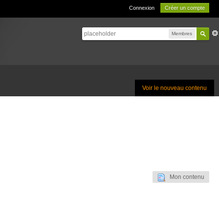
Connexion
Créer un compte
Membres
Voir le nouveau contenu
Mon contenu