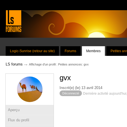
Logic-Sunrise (retour au site)
Forums
Membres
Petites a
→
LS forums
Affichage d'un profil : Petites annonces: gvx
gvx
Inscrit(e) (le) 13 avril 2014
Déconnecté
Dernière activité aujourd'hui
Aperçu
Flux du profil