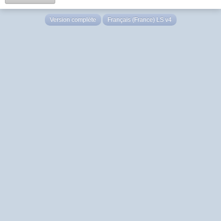
Version complète
Français (France) LS v4