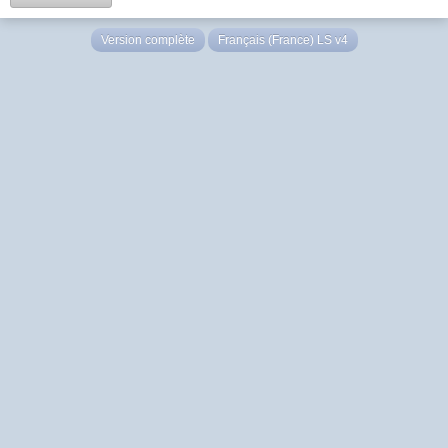
Version complète
Français (France) LS v4