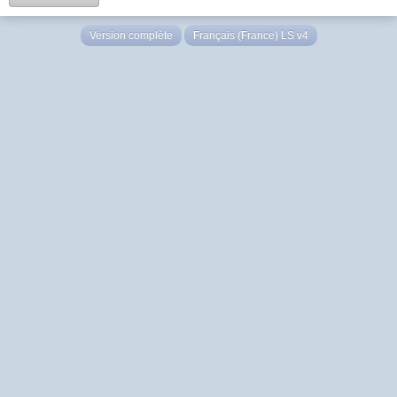
Version complète
Français (France) LS v4