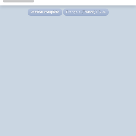
Version complète
Français (France) LS v4