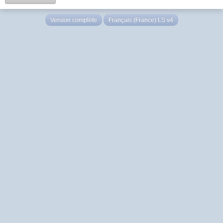
Version complète
Français (France) LS v4