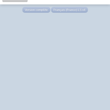
Version complète
Français (France) LS v4