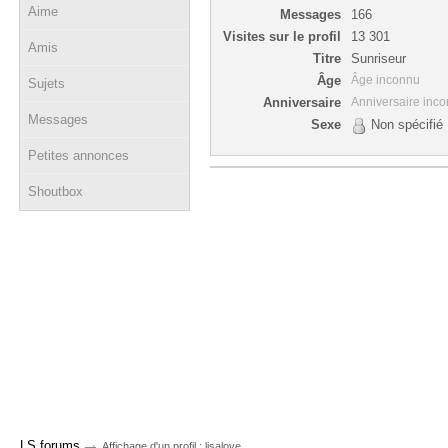
Aime
Messages
166
Visites sur le profil
13 301
Amis
Titre
Sunriseur
Âge
Âge inconnu
Sujets
Anniversaire
Anniversaire inc
Messages
Sexe
Non spécifié
Petites annonces
Shoutbox
→
LS forums
Affichage d'un profil : lisalove