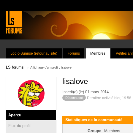
Logic-Sunrise (retour au site)
Forums
Membres
Petites a
→
LS forums
Affichage d'un profil : lisalove
lisalove
Inscrit(e) (le) 01 mars 2014
Déconnecté
Dernière activité hier, 19:58
Aperçu
Statistiques de la communauté
Flux du profil
Groupe
Members