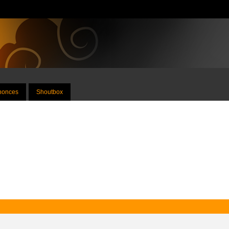
nnonces
Shoutbox