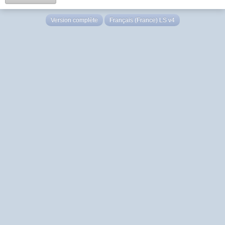
Version complète
Français (France) LS v4