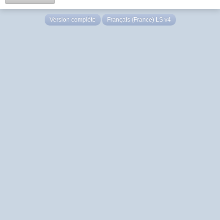
Version complète
Français (France) LS v4