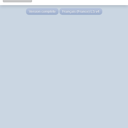
Version complète
Français (France) LS v4