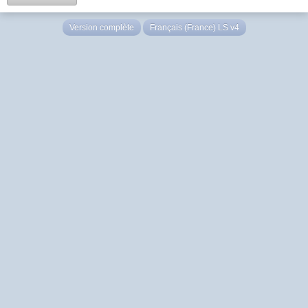
Version complète
Français (France) LS v4