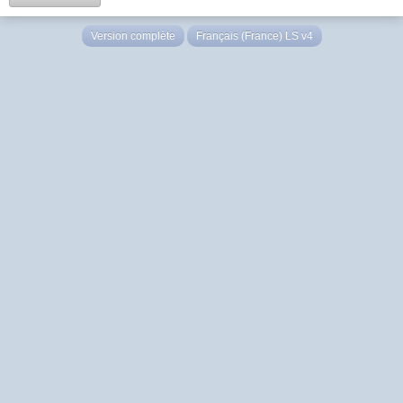
Version complète
Français (France) LS v4