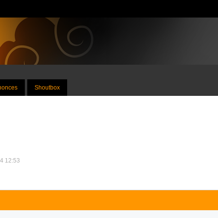
nnonces
Shoutbox
14 12:53