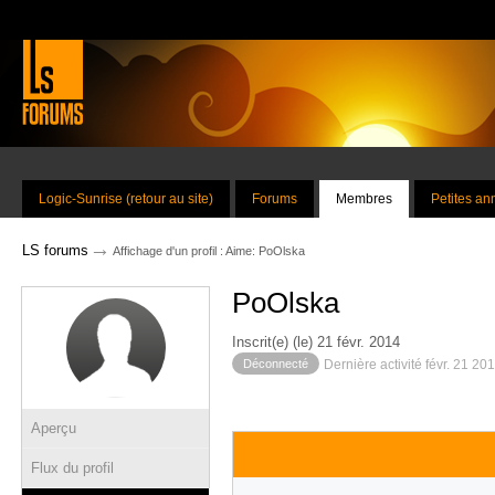
Logic-Sunrise (retour au site)
Forums
Membres
Petites a
→
LS forums
Affichage d'un profil : Aime: PoOlska
PoOlska
Inscrit(e) (le) 21 févr. 2014
Déconnecté
Dernière activité févr. 21 20
Aperçu
Flux du profil