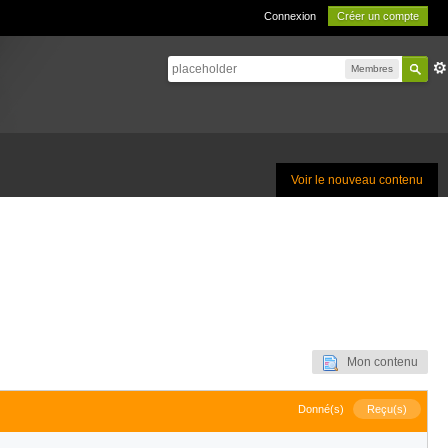
Connexion
Créer un compte
Membres
Voir le nouveau contenu
Mon contenu
Donné(s)
Reçu(s)