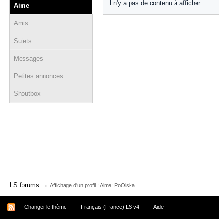
Il n'y a pas de contenu à afficher.
Aime
Amis
Sujets
Messages
Petites annonces
Shoutbox
→
LS forums
Affichage d'un profil : Aime: PoOlska
Changer le thème
Français (France) LS v4
Aide