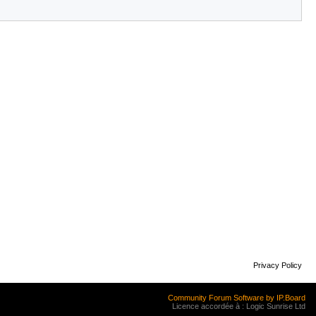
Privacy Policy
Community Forum Software by IP.Board
Licence accordée à : Logic Sunrise Ltd