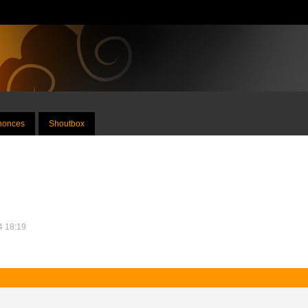
nnonces
Shoutbox
14 18:19