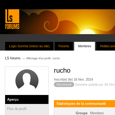
Logic-Sunrise (retour au site)
Forums
Membres
Petites a
→
LS forums
Affichage d'un profil : rucho
rucho
Inscrit(e) (le) 16 févr. 2014
Déconnecté
Dernière activité juil. 09 20
Aperçu
Statistiques de la communauté
Flux du profil
Groupe
Members