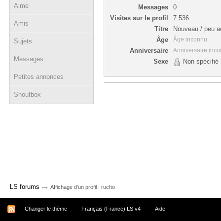
Aime
Messages
0
Visites sur le profil
7 536
Amis
Titre
Nouveau / peu ac
Âge
Âge inconnu
Sujets
Anniversaire
Anniversaire inc
Messages
Sexe
Non spécifié
Petites annonces
Shoutbox
→
LS forums
Affichage d'un profil : rucho
Changer le thème
Français (France) LS v4
Aide