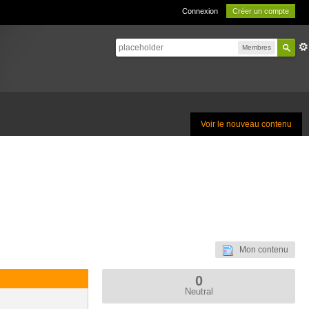
Connexion
Créer un compte
Membres
Voir le nouveau contenu
Mon contenu
0
Neutral