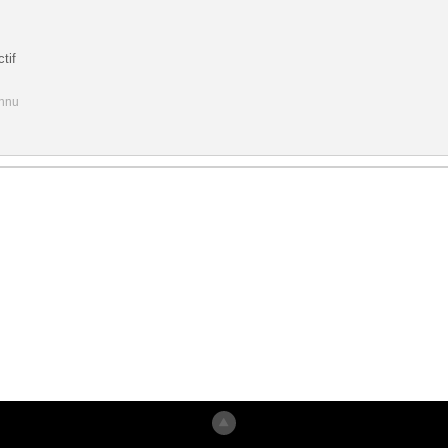
tif
onnu