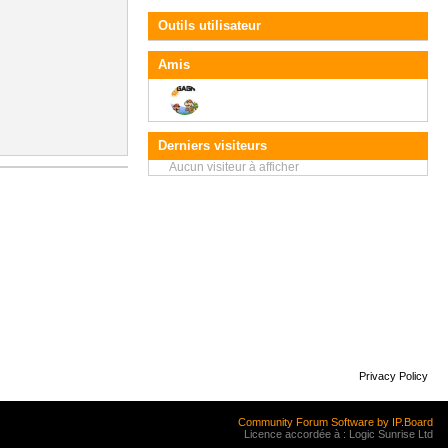
Outils utilisateur
Amis
Derniers visiteurs
Aucun visiteur à afficher
Privacy Policy
Community Forum Software by IP.Board
Licence accordée à : Logic Sunrise Ltd