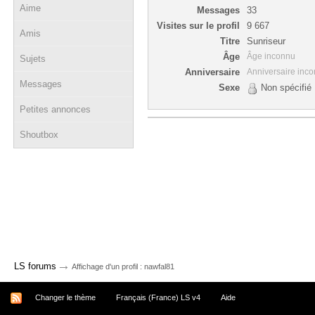
Aime
Messages
33
Visites sur le profil
9 667
Amis
Titre
Sunriseur
Âge
Âge inconnu
Sujets
Anniversaire
Anniversaire inc
Messages
Sexe
Non spécifié
Petites annonces
Shoutbox
→
LS forums
Affichage d'un profil : nawfal81
Changer le thème
Français (France) LS v4
Aide