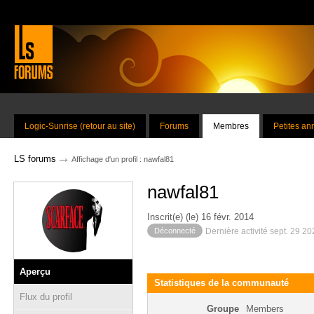
Logic-Sunrise (retour au site)
Forums
Membres
Petites a
→
LS forums
Affichage d'un profil : nawfal81
nawfal81
Inscrit(e) (le) 16 févr. 2014
Déconnecté
Dernière activité sept. 29 2
Aperçu
Statistiques de la communauté
Flux du profil
Groupe
Members