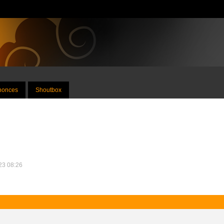
nnonces
Shoutbox
023 08:26