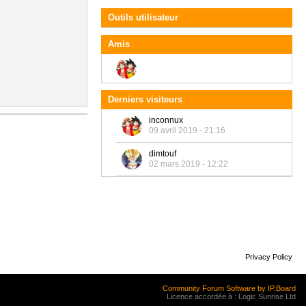
Outils utilisateur
Amis
Derniers visiteurs
inconnux
09 avril 2019 - 21:16
dimtouf
02 mars 2019 - 12:22
Privacy Policy
Community Forum Software by IP.Board
Licence accordée à : Logic Sunrise Ltd