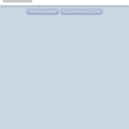
Version complète
Français (France) LS v4