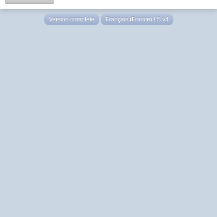
Version complète
Français (France) LS v4