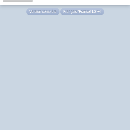
Version complète
Français (France) LS v4