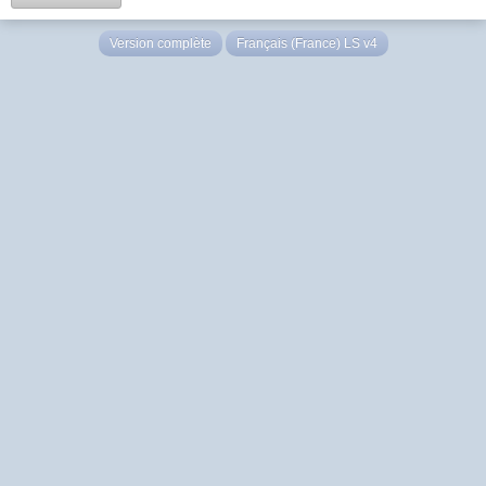
Version complète
Français (France) LS v4