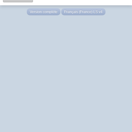
Version complète
Français (France) LS v4