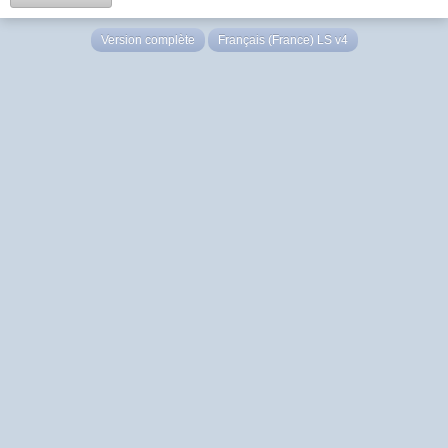
Version complète
Français (France) LS v4