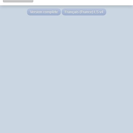
Version complète
Français (France) LS v4