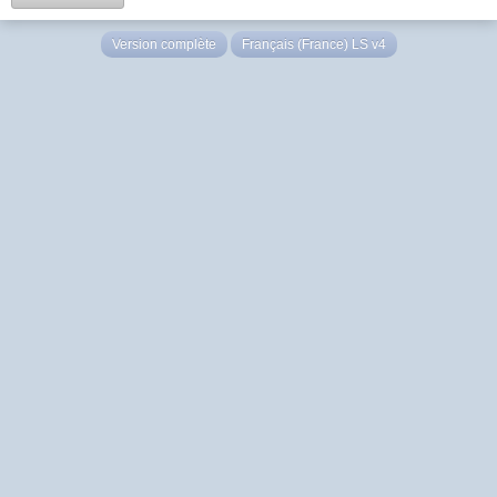
Version complète
Français (France) LS v4