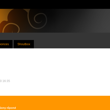
nnonces
Shoutbox
10 16:35
 Sony répond