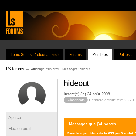
Logic-Sunrise (retour au site)
Forums
Membres
Petites a
→
LS forums
Affichage d'un profil : Messages: hideout
hideout
Inscrit(e) (le) 24 août 2008
Déconnecté
Dernière activité févr. 23 20
Aperçu
Messages que j'ai postés
Flux du profil
Dans le sujet : Hack de la PS3 par GeoHot,