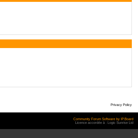
Privacy Policy
Community Forum Software by IP.Board
Licence accordée à : Logic Sunrise Ltd