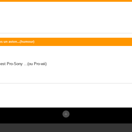
ans un avion...(humour)
st Pro-Sony ...(ou Pro-wii)