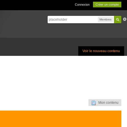
Connexion
Créer un compte
Membres
Voir le nouveau contenu
Mon contenu