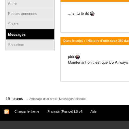
Aime
27 janvier 2010 - 20:15
... si tu le dit
Petites annonces
Sujets
Messages
Dans le sujet : l'Histoire d'une xbox 360 d
Shoutbox
25 janvier 2010 - 13:37
ptdr
Maintenant on c'est que US Airways e
→
LS forums
Affichage d'un profil : Messages: hideout
Changer le thème
Français (France) LS v4
Aide