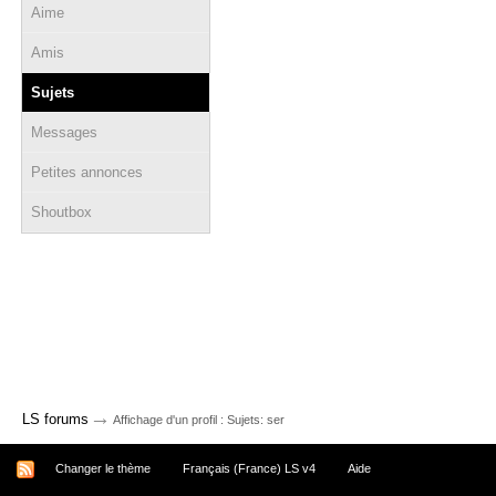
Aime
Amis
Sujets
Messages
Petites annonces
Shoutbox
→
LS forums
Affichage d'un profil : Sujets: ser
Changer le thème
Français (France) LS v4
Aide