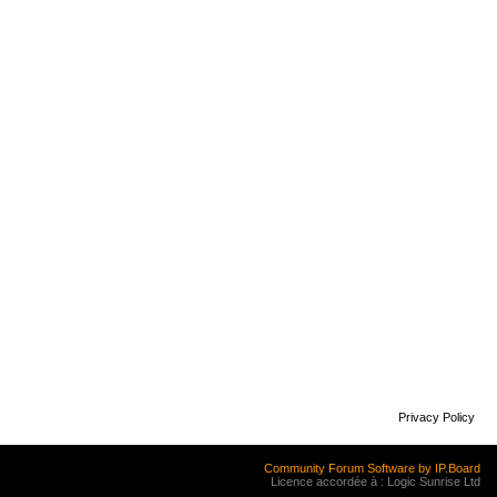
Privacy Policy
Community Forum Software by IP.Board
Licence accordée à : Logic Sunrise Ltd