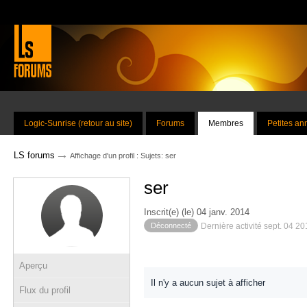
Logic-Sunrise (retour au site)
Forums
Membres
Petites a
→
LS forums
Affichage d'un profil : Sujets: ser
ser
Inscrit(e) (le) 04 janv. 2014
Déconnecté
Dernière activité sept. 04 2
Aperçu
Il n'y a aucun sujet à afficher
Flux du profil