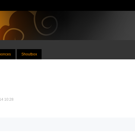
nnonces
Shoutbox
014 10:28