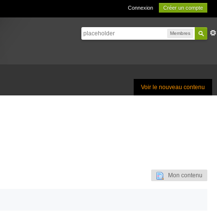
Connexion
Créer un compte
Membres
Voir le nouveau contenu
Mon contenu