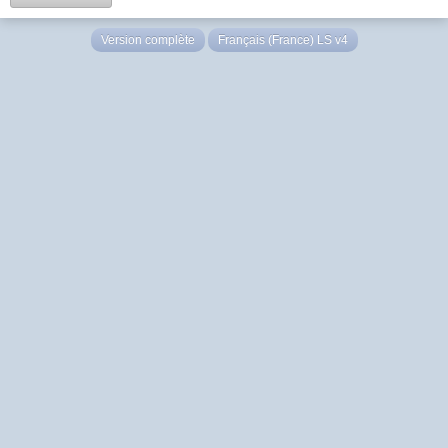
Version complète
Français (France) LS v4