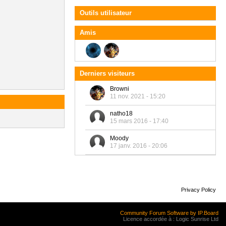
Outils utilisateur
Amis
Derniers visiteurs
Browni
11 nov. 2021 - 15:20
natho18
15 mars 2016 - 17:40
Moody
17 janv. 2016 - 20:06
Privacy Policy
Community Forum Software by IP.Board
Licence accordée à : Logic Sunrise Ltd