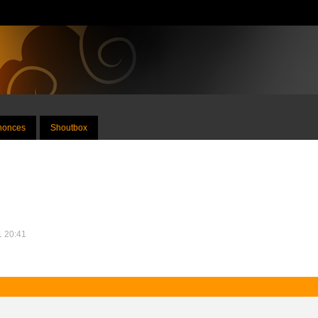
nnonces
Shoutbox
21 20:41