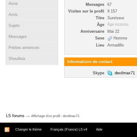
Aime
Messages
67
Visites sur le profil
9 157
Amis
Titre
Sunriseur
Âge
Âge inconnu
Sujets
Anniversaire
Mai 22
Messages
Sexe
Homme
Lieu
Armadillo
Petites annonces
Shoutbox
Informations de contact
Skype
devilmax71
→
LS forums
Affichage d'un profil : devilmax71
Changer le thème
Français (France) LS v4
Aide