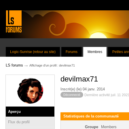
Logic-Sunrise (retour au site)
Forums
Membres
Petites a
→
LS forums
Affichage d'un profil : devilmax71
devilmax71
Inscrit(e) (le) 04 janv. 2014
Déconnecté
Dernière activité juil. 11 20
Aperçu
Statistiques de la communauté
Flux du profil
Groupe
Members