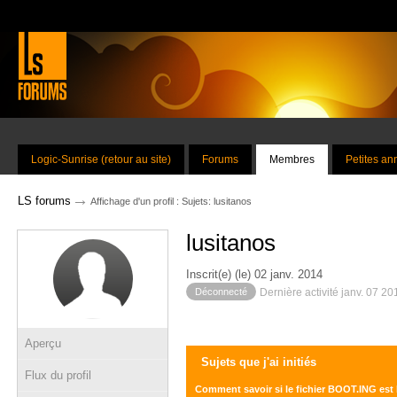
Logic-Sunrise (retour au site)
Forums
Membres
Petites a
→
LS forums
Affichage d'un profil : Sujets: lusitanos
lusitanos
Inscrit(e) (le) 02 janv. 2014
Déconnecté
Dernière activité janv. 07 2
Aperçu
Sujets que j'ai initiés
Flux du profil
Comment savoir si le fichier BOOT.ING est l