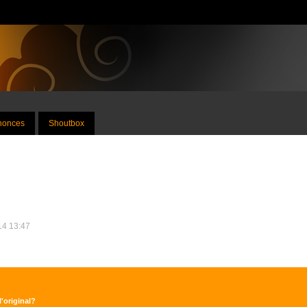
nnonces
Shoutbox
014 13:47
'original?