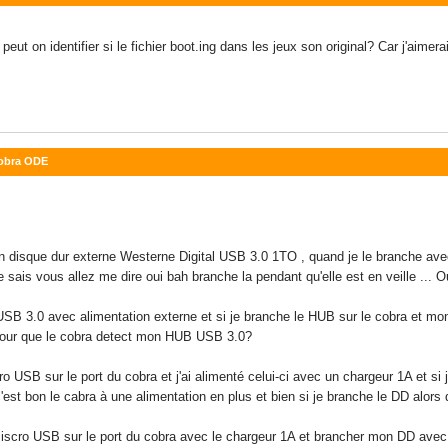
eut on identifier si le fichier boot.ing dans les jeux son original? Car j'aimer
Cobra ODE
disque dur externe Westerne Digital USB 3.0 1TO , quand je le branche avec l
e sais vous allez me dire oui bah branche la pendant qu'elle est en veille ... O
USB 3.0 avec alimentation externe et si je branche le HUB sur le cobra et mo
pour que le cobra detect mon HUB USB 3.0?
 USB sur le port du cobra et j'ai alimenté celui-ci avec un chargeur 1A et si j
c'est bon le cabra à une alimentation en plus et bien si je branche le DD alor
iscro USB sur le port du cobra avec le chargeur 1A et brancher mon DD avec un