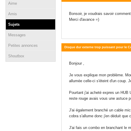
Aime
05 janvier 2014 - 22:55
Bonsoir, je voudrais savoir comment p
Amis
Merci d'avance =)
Sujets
Messages
Petites annonces
Disque dur externe trop puissant pour le 
Shoutbox
04 janvier 2014 - 14:22
Bonjour ,
Je vous explique mon problème. Mon 
allumée celle-ci s'éteint d'un coup. J
Pourtant j'ai acheté expres un HUB 
reste rouge avais vous une astuce 
J'ai également branché un cable micro
cobra s'allume donc j'en déduit que 
J'ai fais un combo en branchant le m