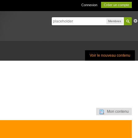
Connexion
Créer un compte
Membres
Voir le nouveau contenu
Mon contenu