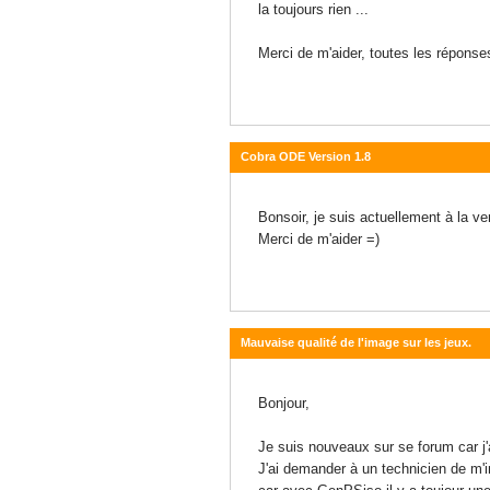
la toujours rien ...
Merci de m'aider, toutes les réponse
Cobra ODE Version 1.8
02 janvier 2014 - 23:46
Bonsoir, je suis actuellement à la v
Merci de m'aider =)
Mauvaise qualité de l'image sur les jeux.
02 janvier 2014 - 21:01
Bonjour,
Je suis nouveaux sur se forum car j'
J'ai demander à un technicien de m'