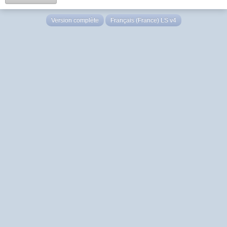
Version complète
Français (France) LS v4