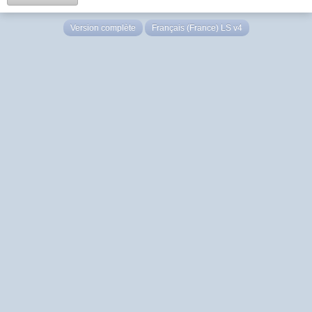
Version complète
Français (France) LS v4