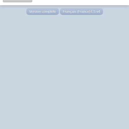
Version complète
Français (France) LS v4