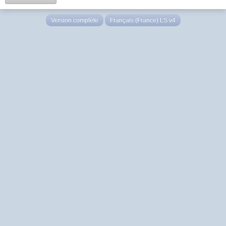
Version complète
Français (France) LS v4