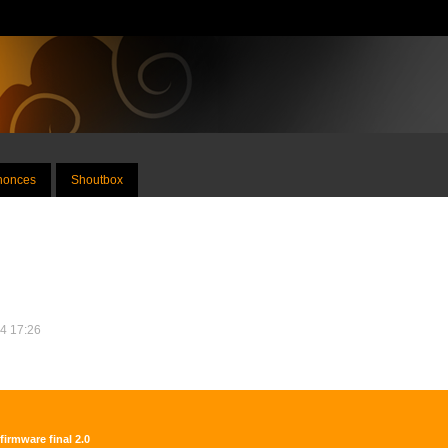
nnonces
Shoutbox
14 17:26
firmware final 2.0