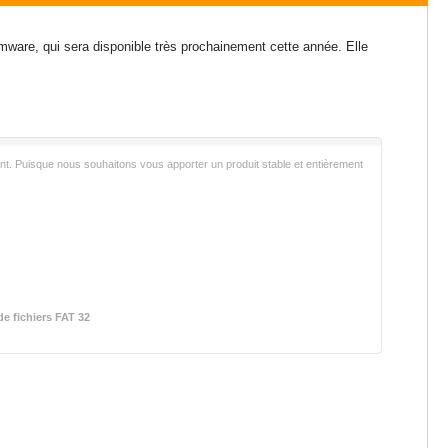
mware, qui sera disponible très prochainement cette année. Elle
nt. Puisque nous souhaitons vous apporter un produit stable et entièrement
e fichiers FAT 32