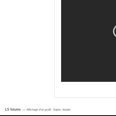
→
LS forums
Affichage d'un profil : Sujets: dstatic