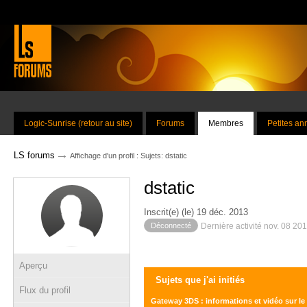
Logic-Sunrise (retour au site)
Forums
Membres
Petites a
→
LS forums
Affichage d'un profil : Sujets: dstatic
dstatic
Inscrit(e) (le) 19 déc. 2013
Déconnecté
Dernière activité nov. 08 20
Aperçu
Sujets que j'ai initiés
Flux du profil
Gateway 3DS : informations et vidéo sur le 