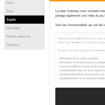
Aime
04 janvier 2014 - 19:21
La team Gateway nous souhaite une b
Amis
partage également une vidéo du jeu
Sujets
Voici les fonctionnalités qui ont été 
Messages
Petites annonces
Nous avons travaillé très dûr pour vous 
testé, nous décalons la sortie de ce nouve
Shoutbox
Et voici ci-dessous pourquoi nos utilisate
- Intégration d'un menu système
- Emulation de la Nand avec la compati
- Fonctionnalité de dump de vos prop
- Compatibilité avec les titres basés s
- Système Multi-Rom (inutile donc de 
- Implémentation d'un nouveau systè