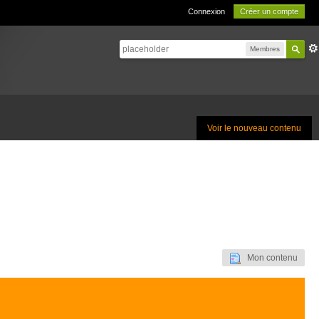
Connexion
Créer un compte
Membres
Voir le nouveau contenu
Mon contenu