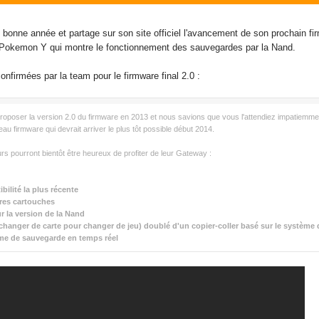
onne année et partage sur son site officiel l'avancement de son prochain fir
 Pokemon Y qui montre le fonctionnement des sauvegardes par la Nand.
confirmées par la team pour le firmware final 2.0 :
proposer la version 2.0 du firmware en 2013 et nous savions que vous l'attendiez impatiemme
au firmware qui devrait arriver le plus tôt possible début 2014.
urs pourront bientôt être heureux de profiter de leur Gateway :
bilité la plus récente
res cartouches
ur la version de la Nand
changer de carte pour changer de jeu) doublé d'un copier-coller basé sur le système d
me de sauvegarde en temps réel