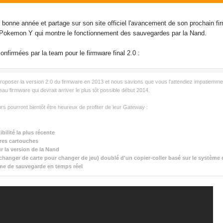
onne année et partage sur son site officiel l'avancement de son prochain fir
 Pokemon Y qui montre le fonctionnement des sauvegardes par la Nand.
confirmées par la team pour le firmware final 2.0 :
proposer la version 2.0 du firmware en 2013 et nous savions que vous l'attendiez impatiemme
au firmware qui devrait arriver le plus tôt possible début 2014.
urs pourront bientôt être heureux de profiter de leur Gateway :
bilité la plus récente
res cartouches
ur la version de la Nand
changer de carte pour changer de jeu) doublé d'un copier-coller basé sur le système d
me de sauvegarde en temps réel