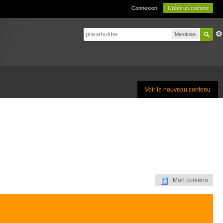
Connexion
Créer un compte
Membres
Voir le nouveau contenu
Mon contenu