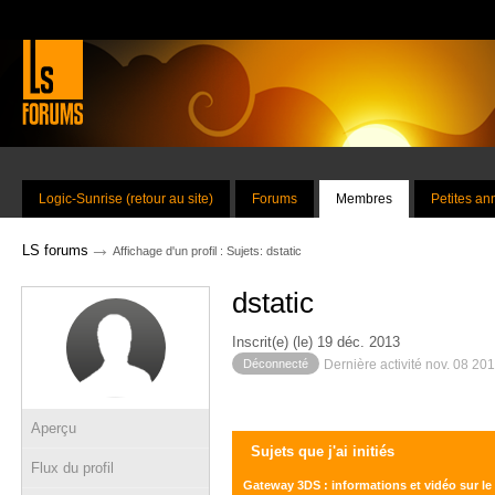
Logic-Sunrise (retour au site)
Forums
Membres
Petites a
→
LS forums
Affichage d'un profil : Sujets: dstatic
dstatic
Inscrit(e) (le) 19 déc. 2013
Déconnecté
Dernière activité nov. 08 20
Aperçu
Sujets que j'ai initiés
Flux du profil
Gateway 3DS : informations et vidéo sur le 