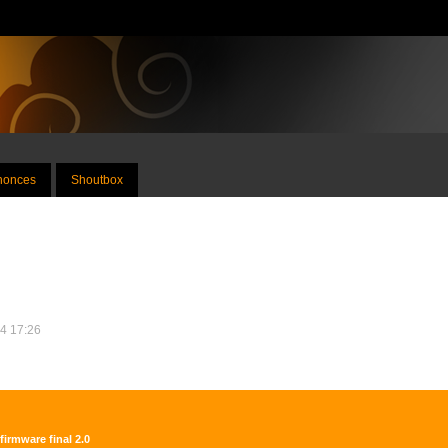
nnonces
Shoutbox
14 17:26
firmware final 2.0