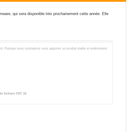
mware, qui sera disponible très prochainement cette année. Elle
nt. Puisque nous souhaitons vous apporter un produit stable et entièrement
e fichiers FAT 32