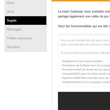
Aime
04 janvier 2014 - 19:21
La team Gateway nous souhaite une b
Amis
partage également une vidéo du jeu
Sujets
Voici les fonctionnalités qui ont été 
Messages
Petites annonces
Nous avons travaillé très dûr pour vous 
testé, nous décalons la sortie de ce nouve
Shoutbox
Et voici ci-dessous pourquoi nos utilisate
- Intégration d'un menu système
- Emulation de la Nand avec la compati
- Fonctionnalité de dump de vos prop
- Compatibilité avec les titres basés s
- Système Multi-Rom (inutile donc de 
- Implémentation d'un nouveau systè