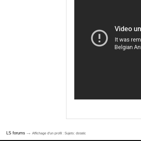
→
LS forums
Affichage d'un profil : Sujets: dstatic