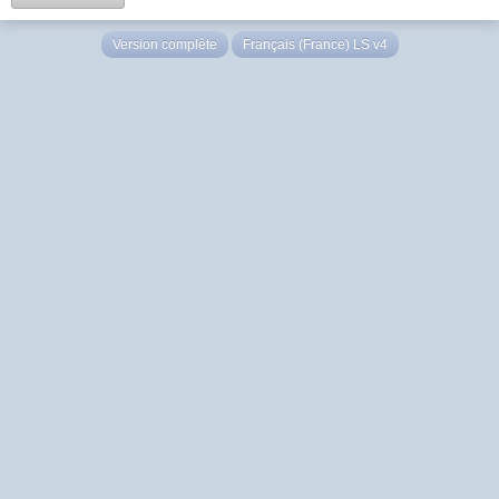
Version complète
Français (France) LS v4