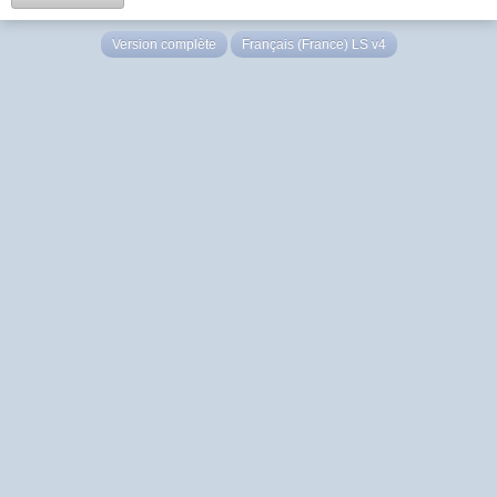
Version complète
Français (France) LS v4