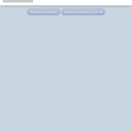
Version complète
Français (France) LS v4