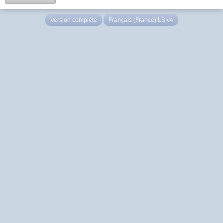
Version complète
Français (France) LS v4