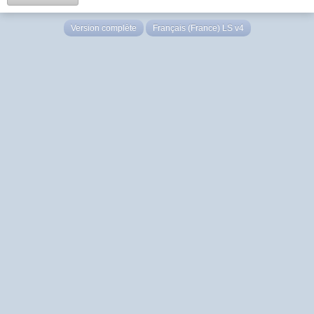
Version complète
Français (France) LS v4